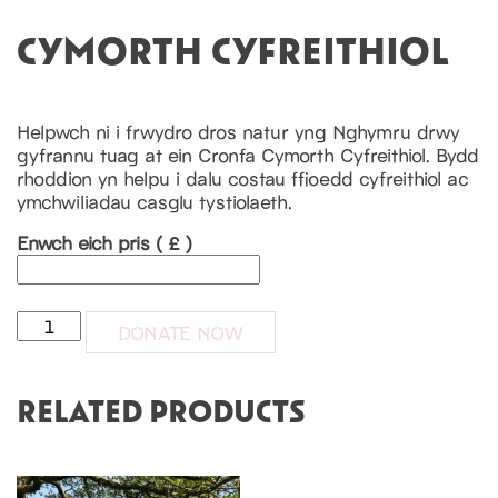
CYMORTH CYFREITHIOL
Helpwch ni i frwydro dros natur yng Nghymru drwy
gyfrannu tuag at ein Cronfa Cymorth Cyfreithiol. Bydd
rhoddion yn helpu i dalu costau ffioedd cyfreithiol ac
ymchwiliadau casglu tystiolaeth.
Enwch eich pris
( £ )
Cymorth Cyfreithiol quantity
DONATE NOW
RELATED PRODUCTS