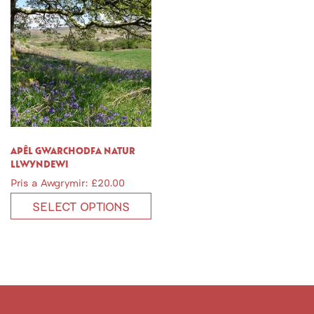
APÊL GWARCHODFA NATUR
LLWYNDEWI
Pris a Awgrymir:
£
20.00
SELECT OPTIONS